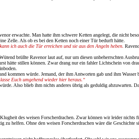
avenor erwachte. Man hatte ihm schwere Ketten angelegt, die nicht bes
ne Zelle. Als ob es bei den Ketten noch einer Tür bedurft hätte.
 kann ich auch die Tür erreichen und sie aus den Angeln heben.
Ravenor
Wütend brüllte Ravenor laut auf, nur um diesen unbeherrschten Ausbr
urst hätte stillen können. Zwar drang nur ein fahler Lichtschein von dr
einboden.
jemand kommen würde. Jemand, der ihm Antworten gab und ihm Wasser 
nd lasse Euch umgehend wieder hier heraus.“
würde. Also blieb ihm nichts anderes übrig als geduldig abzuwarten. D
 Klugheit des weisen Forscherdrachen. Zwar können wir leider nichts 
tig zu helfen. Ohne den weisen Forscherdrachen wäre die Geschichte si