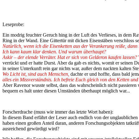
Leseprobe:
Ein modrig feuchter Geruch hing in der Luft des Verlieses, in dem R
Ring in der Wand. Eine Gittertür mit dicken Eisenstäben verschloss sei
Natürlich, wenn ich die Eisenketten aus der Verankerung reiße, dann
Ich kann kaum klar denken. Und warum überhaupt?
Askir – der elende Verräter. Hat er sich von Gelderon kaufen lassen?
verrückt und er hatte Durst. Aber da gab es nichts, womit er seinen D
in seiner Unterkunft rein gar nichts war, außer dem nackten kalten St
Wo Licht ist, sind auch Menschen,
dachte er und hoffte, dass bald 
alles ein Missverständnis. Ich befreie Euch gleich von den Ketten u
Aber Ravenor wusste selbst, dass das wahrscheinlich nicht passieren 
bequem es halt unter diesen Umständen überhaupt möglich war...
Forscherdrache (muss wie immer das letzte Wort haben):
In diesem Band erfährt der Leser auch endlich von der unglaublichen
haben einen großen Anteil daran, anderen Forschungsobjekten tatkräf
ausreichend gewürdigt wird?