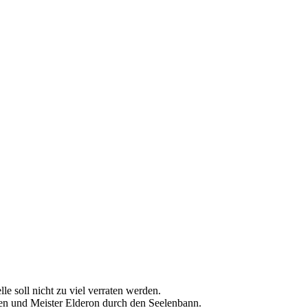
Besuche uns
auf facebook
le soll nicht zu viel verraten werden.
en und Meister Elderon durch den Seelenbann.